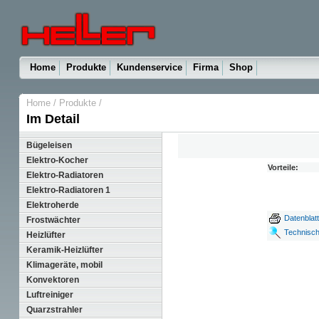
Home
Produkte
Kundenservice
Firma
Shop
Home
/
Produkte
/
Im Detail
Bügeleisen
Elektro-Kocher
Vorteile:
Elektro-Radiatoren
Elektro-Radiatoren 1
Elektroherde
Datenblatt
Frostwächter
Technisc
Heizlüfter
Keramik-Heizlüfter
Klimageräte, mobil
Konvektoren
Luftreiniger
Quarzstrahler