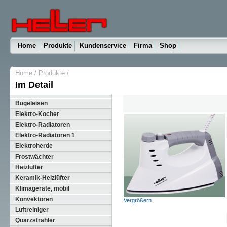
Home
Produkte
Kundenservice
Firma
Shop
Home
/
Produkte
/
Im Detail
Bügeleisen
Elektro-Kocher
Elektro-Radiatoren
Elektro-Radiatoren 1
Elektroherde
Frostwächter
Heizlüfter
Keramik-Heizlüfter
Klimageräte, mobil
Konvektoren
Vergrößern
Luftreiniger
Quarzstrahler