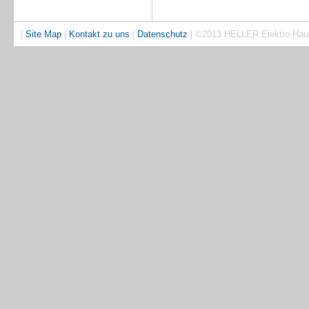
|
Site Map
|
Kontakt zu uns
|
Datenschutz
| ©2013 HELLER Elektro-Ha