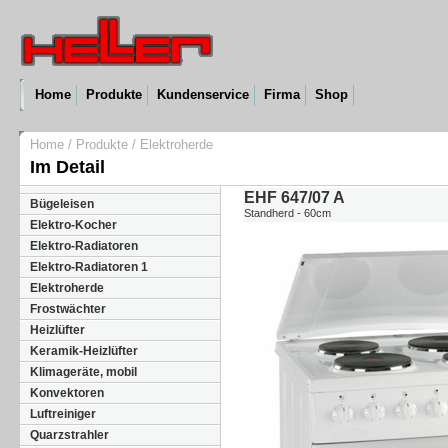
Home
Produkte
Kundenservice
Firma
Shop
Home
/
Produkte
/
Elektroherde
Im Detail
EHF 647/07 A
Bügeleisen
Standherd - 60cm
Elektro-Kocher
Elektro-Radiatoren
Elektro-Radiatoren 1
Elektroherde
Frostwächter
Heizlüfter
Keramik-Heizlüfter
Klimageräte, mobil
Konvektoren
Luftreiniger
Quarzstrahler